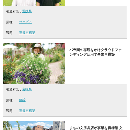
愛媛県
都道府県：
サービス
業種：
事業再構築
課題：
バラ園の存続をかけクラウドファ
ンディング活用で事業再構築
宮崎県
都道府県：
建設
業種：
事業再構築
課題：
まちの文房具店が事業を再構築 文