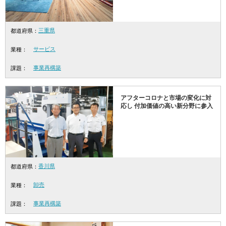
三重県
都道府県：
サービス
業種：
事業再構築
課題：
アフターコロナと市場の変化に対
応し 付加価値の高い新分野に参入
香川県
都道府県：
卸売
業種：
事業再構築
課題：