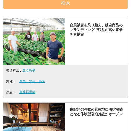
検索
台風被害を乗り越え、独自商品の
ブランディングで収益の高い事業
を再構築
鹿児島県
都道府県：
農業・漁業・林業
業種：
事業再構築
課題：
東紀州の有数の景観地に 観光拠点
となる体験型宿泊施設がオープン