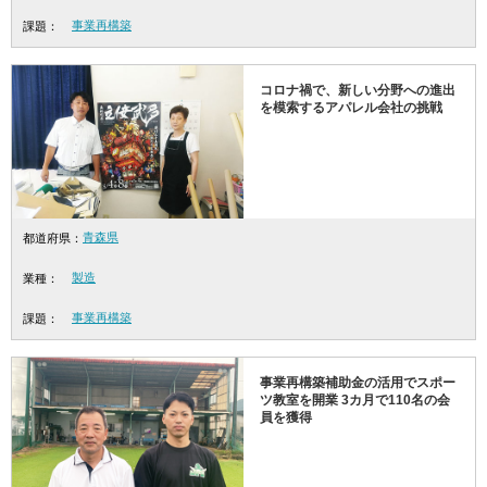
事業再構築
課題：
コロナ禍で、新しい分野への進出
を模索するアパレル会社の挑戦
青森県
都道府県：
製造
業種：
事業再構築
課題：
事業再構築補助金の活用でスポー
ツ教室を開業 3カ月で110名の会
員を獲得