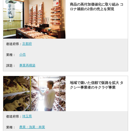
商品の高付加価値化に取り組み コ
ロナ禍前の2倍の売上を実現
京都府
都道府県：
小売
業種：
事業再構築
課題：
地域で築いた信頼で販路を拡大 タ
クシー事業者のキクラゲ事業
埼玉県
都道府県：
農業・漁業・林業
業種：