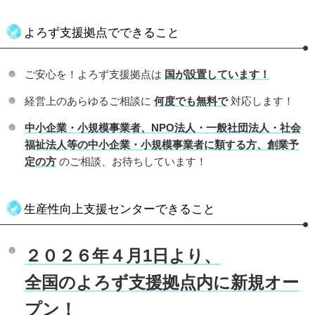
お、定員に達し次第、受付を終了します。）
2026.05.15
岡山県よろず支援拠点 コーディネーターの公募を開始しま
よろず支援拠点でできること
した。（締切：令和８年９月３０日（水）１７時必着）
2026.04.09
宮城県よろず支援拠点 生産性向上支援サポーターの公募を
ご安心を！よろず支援拠点は
国が設置しています！
開始しました。（締切：令和８年９月３０日（水）必着）
経営上のあらゆるご相談に
何度でも無料で
対応します！
2025.11.04
令和７年度よろず支援拠点満足度調査を実施しております
中小企業・小規模事業者、NPO法人・一般社団法人・社会
2025.07.24
支援拠点一覧情報を更新しました。
福祉法人等の中小企業・小規模事業者に類する方、創業予
定の方
のご相談、お待ちしています！
2025.06.12
令和６年度（４月～３月）各拠点の活動実績を公開しまし
た。リンク先よりご確認ください。
2025.02.04
【支援事例から経営のヒントを！】令和6年度版よろず支援
生産性向上支援センターできること
拠点成果事例集（PDF版）を公開しました！各拠点の最新の
支援事例を、是非ご覧ください！リンク先より閲覧可能で
す。
２０２６年４月1日より、
2021.08.05
よろず支援拠点では知財総合支援窓口とも連携して支援しま
全国のよろず支援拠点内に新規オー
す。
プン！