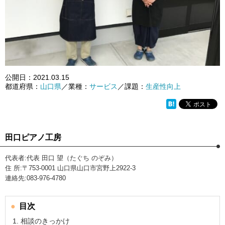
公開日：
2021.03.15
都道府県：
山口県
／業種：
サービス
／課題：
生産性向上
田口ピアノ工房
代表者:代表 田口 望（たぐち のぞみ）
住 所:〒753-0001 山口県山口市宮野上2922-3
連絡先:083-976-4780
目次
相談のきっかけ