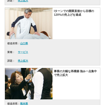
課題：
売上拡大
Iターンでの開業直後から目標の
120%の売上げを達成
都道府県：
山口県
業種：
サービス
課題：
売上拡大
事業の大幅な再構築 強み一点集中
で売上拡大
都道府県：
熊本県