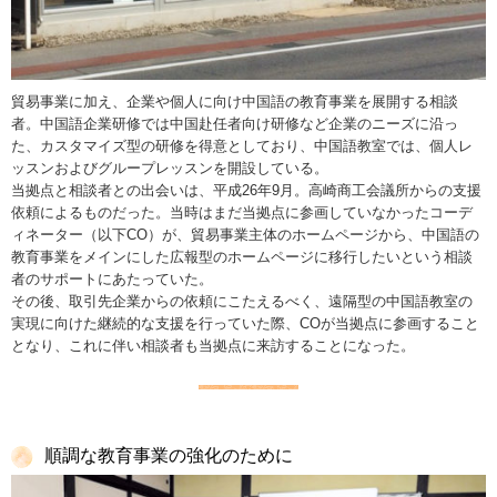
貿易事業に加え、企業や個人に向け中国語の教育事業を展開する相談
者。中国語企業研修では中国赴任者向け研修など企業のニーズに沿っ
た、カスタマイズ型の研修を得意としており、中国語教室では、個人レ
ッスンおよびグループレッスンを開設している。
当拠点と相談者との出会いは、平成26年9月。高崎商工会議所からの支援
依頼によるものだった。当時はまだ当拠点に参画していなかったコーデ
ィネーター（以下CO）が、貿易事業主体のホームページから、中国語の
教育事業をメインにした広報型のホームページに移行したいという相談
者のサポートにあたっていた。
その後、取引先企業からの依頼にこたえるべく、遠隔型の中国語教室の
実現に向けた継続的な支援を行っていた際、COが当拠点に参画すること
となり、これに伴い相談者も当拠点に来訪することになった。
順調な教育事業の強化のために