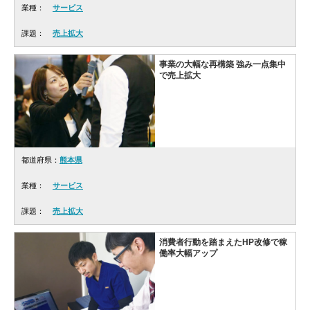
業種：
サービス
課題：
売上拡大
事業の大幅な再構築 強み一点集中
で売上拡大
都道府県：
熊本県
業種：
サービス
課題：
売上拡大
消費者行動を踏まえたHP改修で稼
働率大幅アップ