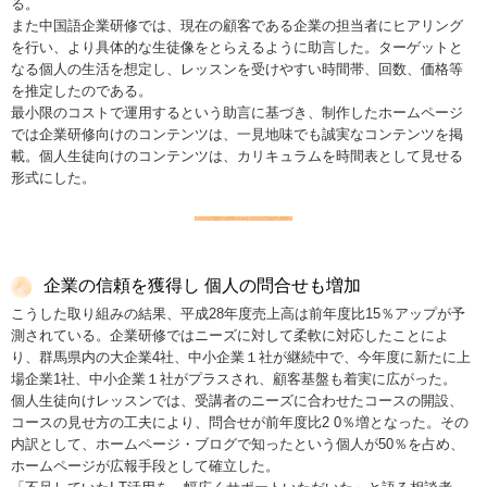
る。
また中国語企業研修では、現在の顧客である企業の担当者にヒアリング
を行い、より具体的な生徒像をとらえるように助言した。ターゲットと
なる個人の生活を想定し、レッスンを受けやすい時間帯、回数、価格等
を推定したのである。
最小限のコストで運用するという助言に基づき、制作したホームページ
では企業研修向けのコンテンツは、一見地味でも誠実なコンテンツを掲
載。個人生徒向けのコンテンツは、カリキュラムを時間表として見せる
形式にした。
企業の信頼を獲得し 個人の問合せも増加
こうした取り組みの結果、平成28年度売上高は前年度比15％アップが予
測されている。企業研修ではニーズに対して柔軟に対応したことによ
り、群馬県内の大企業4社、中小企業１社が継続中で、今年度に新たに上
場企業1社、中小企業１社がプラスされ、顧客基盤も着実に広がった。
個人生徒向けレッスンでは、受講者のニーズに合わせたコースの開設、
コースの見せ方の工夫により、問合せが前年度比2 0％増となった。その
内訳として、ホームページ・ブログで知ったという個人が50％を占め、
ホームページが広報手段として確立した。