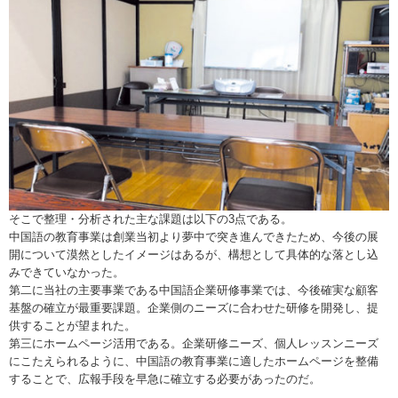
そこで整理・分析された主な課題は以下の3点である。
中国語の教育事業は創業当初より夢中で突き進んできたため、今後の展
開について漠然としたイメージはあるが、構想として具体的な落とし込
みできていなかった。
第二に当社の主要事業である中国語企業研修事業では、今後確実な顧客
基盤の確立が最重要課題。企業側のニーズに合わせた研修を開発し、提
供することが望まれた。
第三にホームページ活用である。企業研修ニーズ、個人レッスンニーズ
にこたえられるように、中国語の教育事業に適したホームページを整備
することで、広報手段を早急に確立する必要があったのだ。