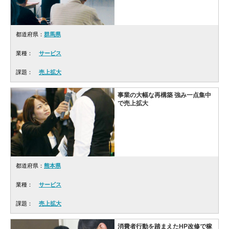
都道府県：
群馬県
業種：
サービス
課題：
売上拡大
事業の大幅な再構築 強み一点集中
で売上拡大
都道府県：
熊本県
業種：
サービス
課題：
売上拡大
消費者行動を踏まえたHP改修で稼