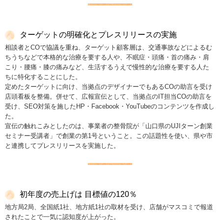
ターゲットの明確化とプレスリリースの実施
相談者とCOで協議を重ね、ターゲット顧客層は、交通事故などによるむ
ちうちなどで本格的な治療を要する人や、不眠症・頭痛・首の痛み・肩
こり・腰痛・膝の痛みなど、生活するうえで慢性的な治療を要する人た
ちに特化することにした。
定めたターゲットに向け、当拠点のデザイナーでもあるCOの助言を受け
店頭看板を整備。併せて、広報宣伝として、当拠点のIT担当COの助言を
受け、SEO対策を施したHP・Facebook・YouTubeのコンテンツを作成し
た。
宣伝の触れこみとしたのは、事業者の整骨院が「山口県のUJIターン創業
セミナー受講者」で創業の第1号ということ。この話題性を使い、県や市
と連携してプレスリリースを実施した。
初年度の売上げは 目標値の120％
地方局2局、全国紙1社、地方紙1社の取材を受け、店舗がマスコミで報道
されたことで一気に認知度が上がった。