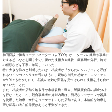
初回面談で担当コーディネーター（以下CO）が、Iターンの経緯や事業に
対する想いなどを聞く中で、優れた技術力や経験、顧客層の分析、施術
の種類などを丁寧に確認していった。
特に大きな強みと判断したのは、相談者が『からだのソムリエ』と呼ば
れるワインのソムリエの舌のように、鋭敏な指先の感覚で、レントゲン
やMRIでもわかりにくい筋肉の微妙な変化を見つけられる技術を持ち合わ
せていたことだ。
また、相談者の店舗立地条件や市場規模・動向、近隣競合店の調査分析
を行なったところ、競合事業者の施術内容は、簡易なマッサージや器具
を使用した治療、女性をターゲットにした店舗であり、本格的な治療を
望む顧客の潜在的需要はあると予測ができた。