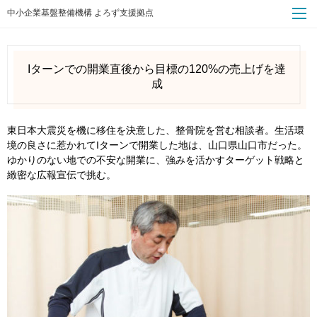
中小企業基盤整備機構 よろず支援拠点
Iターンでの開業直後から目標の120%の売上げを達
成
東日本大震災を機に移住を決意した、整骨院を営む相談者。生活環
境の良さに惹かれてIターンで開業した地は、山口県山口市だった。
ゆかりのない地での不安な開業に、強みを活かすターゲット戦略と
緻密な広報宣伝で挑む。