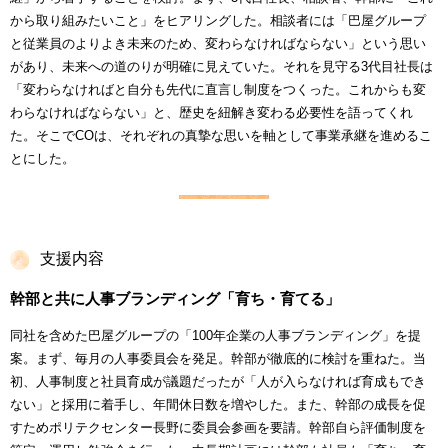
から取り組みたいこと」をヒアリングした。相談者には「巴屋グループ
と従業員のよりよき未来のため、変わらなければならない」という思い
があり、未来への道のりが明確に見えていた。それを見守る3代目社長は
「変わらなければと自分も先代に直言し制度をつくった。これからも変
わらなければならない」と、歴史を紐解き変わる必要性を語ってくれ
た。そこでCOは、それぞれの真摯な思いを軸として事業承継を進めるこ
とにした。
支援内容
幹部と共に人事ブランディング「育ち・育てる」
同社を含めた巴屋グループの「100年企業の人事ブランディング」を提
案。まず、毎月の人事委員会を発足。幹部が徹底的に検討を重ねた。当
初、人事制度と社員育成が議題だったが「人が入らなければ育成もでき
ない」と採用に着手し、年間休日数を増やした。また、幹部の成長を促
すためポリテクセンター長野に委員会参画を要請。幹部自ら評価制度を