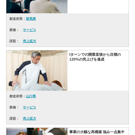
都道府県：
群馬県
業種：
サービス
課題：
売上拡大
Iターンでの開業直後から目標の
120%の売上げを達成
都道府県：
山口県
業種：
サービス
課題：
売上拡大
事業の大幅な再構築 強み一点集中