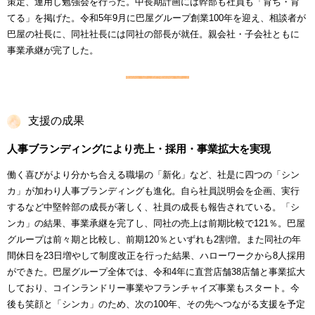
策定、運用し勉強会を行った。中長期計画には幹部も社員も「育ち・育
てる」を掲げた。令和5年9月に巴屋グループ創業100年を迎え、相談者が
巴屋の社長に、同社社長には同社の部長が就任。親会社・子会社ともに
事業承継が完了した。
支援の成果
人事ブランディングにより売上・採用・事業拡大を実現
働く喜びがより分かち合える職場の「新化」など、社是に四つの「シン
カ」が加わり人事ブランディングも進化。自ら社員説明会を企画、実行
するなど中堅幹部の成長が著しく、社員の成長も報告されている。「シ
ンカ」の結果、事業承継を完了し、同社の売上は前期比較で121％。巴屋
グループは前々期と比較し、前期120％といずれも2割増。また同社の年
間休日を23日増やして制度改正を行った結果、ハローワークから8人採用
ができた。巴屋グループ全体では、令和4年に直営店舗38店舗と事業拡大
しており、コインランドリー事業やフランチャイズ事業もスタート。今
後も笑顔と「シンカ」のため、次の100年、その先へつながる支援を予定