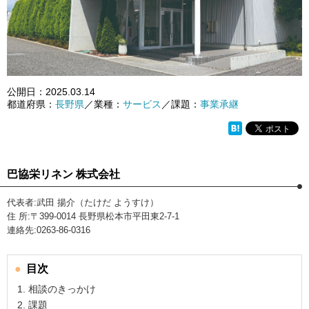
公開日：
2025.03.14
都道府県：
長野県
／業種：
サービス
／課題：
事業承継
巴協栄リネン 株式会社
代表者:武田 揚介（たけだ ようすけ）
住 所:〒399-0014 長野県松本市平田東2-7-1
連絡先:0263-86-0316
目次
相談のきっかけ
課題