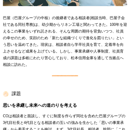
巴屋（巴屋グループの中核）の後継者である相談者(相談当時、巴屋子会
社である同社専務)は、幼少期からリネン工場と関わってきた。100年を迎
えるこの事業をいずれ託される、そんな周囲の期待を背負いつつ、社員
の幸せのため、笑顔のため「新たな組織づくりで進化を図りたい」とい
う思いを温めてきた。現状は、相談者自ら学卒社員を育て、定着率を向
上させるなど成果を上げている。しかし、事業承継や人事制度、社員育
成の課題は多岐にわたり苦心しており、松本信用金庫を通して当拠点へ
相談に訪れた。
課題
思いを承継し未来への道のりを考える
COは相談者と面談し、すぐに制度を作らず同社を含めた巴屋グループの
3代目社長と4代目となる相談者の互いの強みを生かした「思いの事業承
継」から着手することを検討。まず、3代目社長、相談者、幹部に「これ