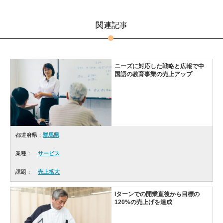
関連記事
ニーズに対応した戦略と広報で中
国語の教育事業の売上アップ
都道府県：
群馬県
業種：
サービス
課題：
売上拡大
Iターンでの開業直後から目標の
120%の売上げを達成