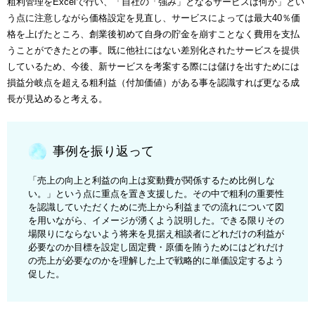
粗利管理をExcelで行い、「自社の「強み」となるサービスは何か」とい
う点に注意しながら価格設定を見直し、サービスによっては最大40％価
格を上げたところ、創業後初めて自身の貯金を崩すことなく費用を支払
うことができたとの事。既に他社にはない差別化されたサービスを提供
しているため、今後、新サービスを考案する際には儲けを出すためには
損益分岐点を超える粗利益（付加価値）がある事を認識すれば更なる成
長が見込めると考える。
事例を振り返って
「売上の向上と利益の向上は変動費が関係するため比例しな
い。」という点に重点を置き支援した。その中で粗利の重要性
を認識していただくために売上から利益までの流れについて図
を用いながら、イメージが湧くよう説明した。できる限りその
場限りにならないよう将来を見据え相談者にどれだけの利益が
必要なのか目標を設定し固定費・原価を賄うためにはどれだけ
の売上が必要なのかを理解した上で戦略的に単価設定するよう
促した。