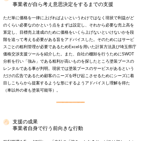
事業者が自ら考え意思決定をするまでの支援
ただ単に価格を一律に上げればよいというわけではなく現状で利益がど
のくらい必要なのかという点をまずは設定し、それから必要な売上高を
算定し、目標売上達成のために価格をいくら上げないといけないかを段
階を追って考える必要がある旨をアドバイスした。そのためにはサービ
スごとの粗利管理が必要であるためExcelを用いた計算方法及び埼玉県庁
価格交渉支援ツールを紹介した。また、自社の棚卸を行うためにSWOT
分析を行い「強み」である粗利が高いものを探したところ塗装ブースの
レンタルである事が判明。現状では塗装ブースのサービスがあるという
だけの広告であるため顧客のニーズを呼び起こさせるためにシーズに着
目しこちらから提案するような形にするようアドバイスし理解を得た
（車以外の者も塗装可能等）。
支援の成果
事業者自身で行う前向きな行動