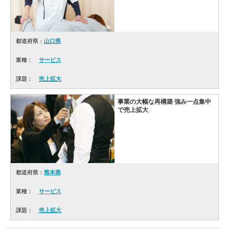
都道府県：
山口県
業種：
サービス
課題：
売上拡大
事業の大幅な再構築 強み一点集中
で売上拡大
都道府県：
熊本県
業種：
サービス
課題：
売上拡大