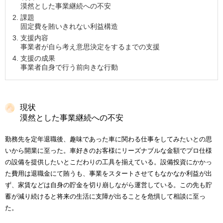
漠然とした事業継続への不安
課題
固定費を賄いきれない利益構造
支援内容
事業者が自ら考え意思決定をするまでの支援
支援の成果
事業者自身で行う前向きな行動
現状
漠然とした事業継続への不安
勤務先を定年退職後、趣味であった車に関わる仕事をしてみたいとの思
いから開業に至った。車好きのお客様にリーズナブルな金額でプロ仕様
の設備を提供したいとこだわりの工具を揃えている。設備投資にかかっ
た費用は退職金にて賄うも、事業をスタートさせてもなかなか利益が出
ず、家賃などは自身の貯金を切り崩しながら運営している。この先も貯
蓄が減り続けると将来の生活に支障が出ることを危惧して相談に至っ
た。