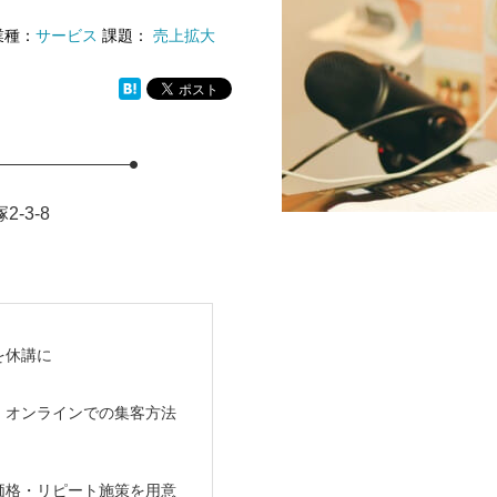
種：
サービス
課題：
売上拡大
-3-8
を休講に
。オンラインでの集客方法
価格・リピート施策を用意