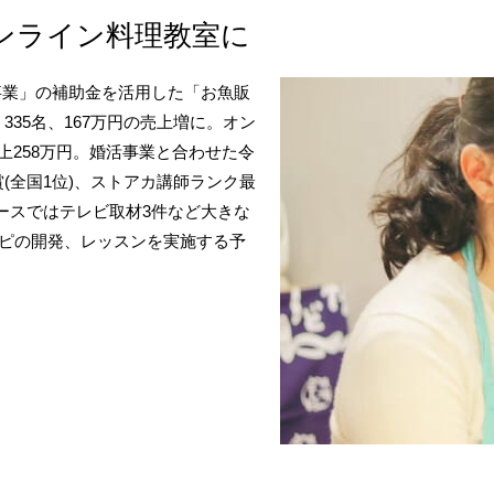
オンライン料理教室に
事業」の補助金を活用した「お魚販
335名、167万円の売上増に。オン
売上258万円。婚活事業と合わせた令
賞(全国1位)、ストアカ講師ランク最
ースではテレビ取材3件など大きな
シピの開発、レッスンを実施する予