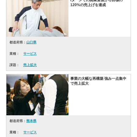
Iターンでの開業直後から目標の
120%の売上げを達成
都道府県：
山口県
業種：
サービス
課題：
売上拡大
事業の大幅な再構築 強み一点集中
で売上拡大
都道府県：
熊本県
業種：
サービス