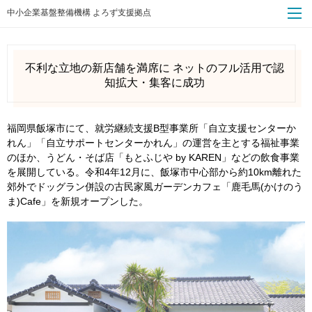
中小企業基盤整備機構 よろず支援拠点
不利な立地の新店舗を満席に ネットのフル活用で認
知拡大・集客に成功
福岡県飯塚市にて、就労継続支援B型事業所「自立支援センターか
れん」「自立サポートセンターかれん」の運営を主とする福祉事業
のほか、うどん・そば店「もとふじや by KAREN」などの飲食事業
を展開している。令和4年12月に、飯塚市中心部から約10km離れた
郊外でドッグラン併設の古民家風ガーデンカフェ「鹿毛馬(かけのう
ま)Cafe」を新規オープンした。