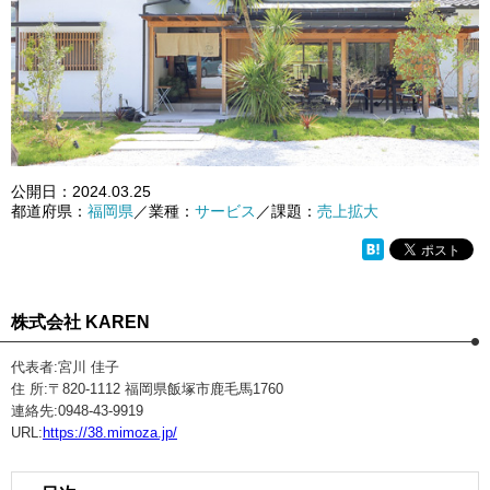
公開日：
2024.03.25
都道府県：
福岡県
／業種：
サービス
／課題：
売上拡大
株式会社 KAREN
代表者:宮川 佳子
住 所:〒820‐1112 福岡県飯塚市鹿毛馬1760
連絡先:0948-43-9919
URL:
https://38.mimoza.jp/