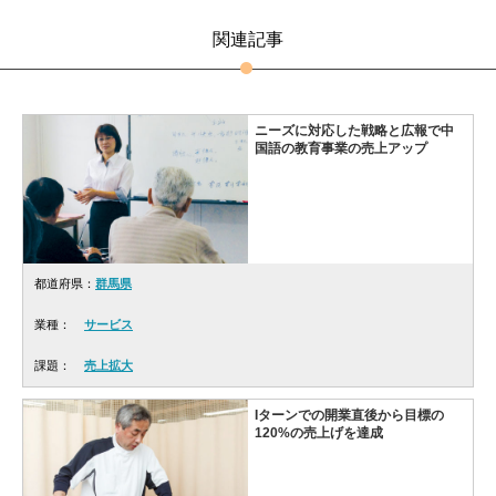
関連記事
ニーズに対応した戦略と広報で中
国語の教育事業の売上アップ
都道府県：
群馬県
業種：
サービス
課題：
売上拡大
Iターンでの開業直後から目標の
120%の売上げを達成