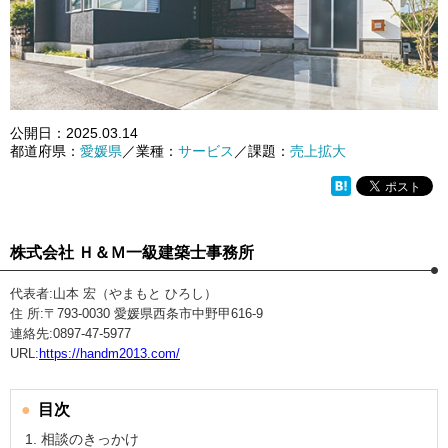
公開日：
2025.03.14
都道府県：
愛媛県
／業種：
サービス
／課題：
売上拡大
株式会社 Ｈ＆Ｍ一級建築士事務所
代表者:山本 宏（やまもと ひろし）
住 所:〒793-0030 愛媛県西条市中野甲616-9
連絡先:0897-47-5977
URL:
https://handm2013.com/
目次
相談のきっかけ