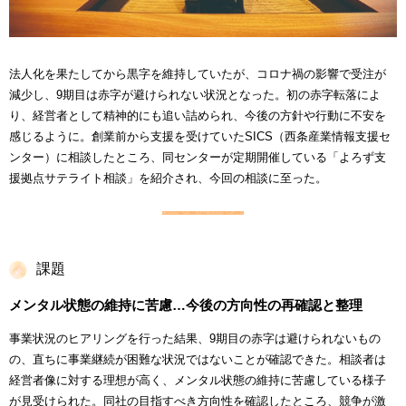
法人化を果たしてから黒字を維持していたが、コロナ禍の影響で受注が
減少し、9期目は赤字が避けられない状況となった。初の赤字転落によ
り、経営者として精神的にも追い詰められ、今後の方針や行動に不安を
感じるように。創業前から支援を受けていたSICS（西条産業情報支援セ
ンター）に相談したところ、同センターが定期開催している「よろず支
援拠点サテライト相談」を紹介され、今回の相談に至った。
課題
メンタル状態の維持に苦慮…今後の方向性の再確認と整理
事業状況のヒアリングを行った結果、9期目の赤字は避けられないもの
の、直ちに事業継続が困難な状況ではないことが確認できた。相談者は
経営者像に対する理想が高く、メンタル状態の維持に苦慮している様子
が見受けられた。同社の目指すべき方向性を確認したところ、競争が激