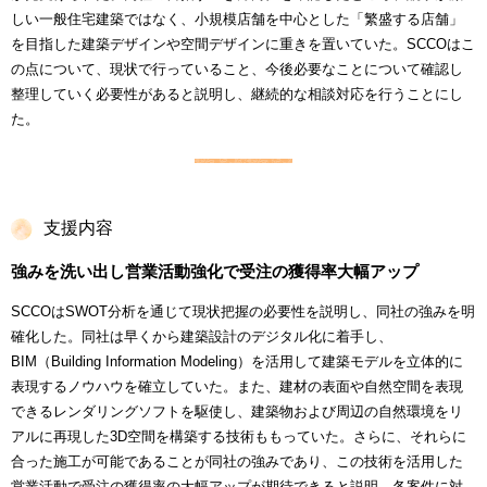
しい一般住宅建築ではなく、小規模店舗を中心とした「繁盛する店舗」
を目指した建築デザインや空間デザインに重きを置いていた。SCCOはこ
の点について、現状で行っていること、今後必要なことについて確認し
整理していく必要性があると説明し、継続的な相談対応を行うことにし
た。
支援内容
強みを洗い出し営業活動強化で受注の獲得率大幅アップ
SCCOはSWOT分析を通じて現状把握の必要性を説明し、同社の強みを明
確化した。同社は早くから建築設計のデジタル化に着手し、
BIM（Building Information Modeling）を活用して建築モデルを立体的に
表現するノウハウを確立していた。また、建材の表面や自然空間を表現
できるレンダリングソフトを駆使し、建築物および周辺の自然環境をリ
アルに再現した3D空間を構築する技術ももっていた。さらに、それらに
合った施工が可能であることが同社の強みであり、この技術を活用した
営業活動で受注の獲得率の大幅アップが期待できると説明。各案件に対