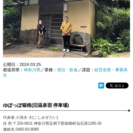
公開日：
2024.03.25
都道府県：
神奈川県
／業種：
宿泊・飲食
／課題：
経営改善・事業再
生
ゆぽっぽ箱根(旧温泉宿 停車場)
代表者:小清水 大(こしみずだい)
住 所:〒250-0631 神奈川県足柄下郡箱根町仙石原1285-35
連絡先:0460-83-8080