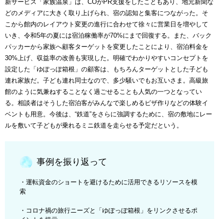
新サービス「家族温泉」は、COがPR支援をしたこともあり、地元新聞な
どのメディアに大きく取り上げられ、宿の認知と集客につながった。そ
こから館内のレイアウト変更の進行に合わせて徐々に営業日を増やして
いき、令和5年の夏には宿泊稼働率が70%にまで回復する。また、バック
パッカーから家族へ顧客ターゲットを変更したことにより、宿泊料金を
30%上げ、収益率の改善も実現した。明確でわかりやすいコンセプトを
設定した「ゆぽっぽ箱根」の顧客は、もちろんターゲットとした子ども
連れ家族だ。子ども連れ同士なので、多少騒いでもお互いさま。高級旅
館のように気兼ねすることなく過ごせることも人気の一つとなってい
る。相談者はそうした宿泊客がみんなで楽しめるピザ作りなどの体験イ
ベントも用意。今後は、“鉄道”をさらに強調するために、宿の敷地にレー
ルを敷いて子どもが乗れるミニ鉄道を走らせる予定だという。
事例を振り返って
・運転資金のショートを避けるために活用できるリソースを模
索
・コロナ禍の旅行ニーズと「ゆぽっぽ箱根」をリンクさせるポ