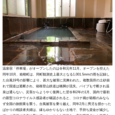
温泉宿「停車場」がオープンしたのは令和元年11月。オープンを控えた
同年10月、箱根町は、同町観測史上最大となる1,001.5mmの雨を記録し
た台風19号の影響により、甚大な被害に見舞われた。複数箇所の土砂崩
れで国道は遮断され、箱根登山鉄道は橋脚が流失。パイプも寸断され温
泉は通らない。災害からようやく復興した翌令和2年の1月、国内で最初
の新型コロナウイルス感染者が確認されると、コロナ禍が箱根のみなら
ず全国の旅館業を襲う。台風被害を乗り越え、同年2月に男児を授かった
ばかりの相談者夫婦は、縁もゆかりもない土地で、手持ち資金が減少し