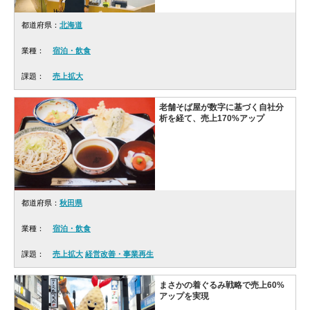
都道府県：
北海道
業種：
宿泊・飲食
課題：
売上拡大
老舗そば屋が数字に基づく自社分
析を経て、売上170%アップ
都道府県：
秋田県
業種：
宿泊・飲食
課題：
売上拡大
経営改善・事業再生
まさかの着ぐるみ戦略で売上60%
アップを実現