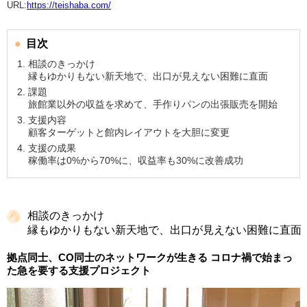
URL:
https://teishaba.com/
目次
相談のきっかけ
縁もゆかりもない新天地で、出口が見えない困難に直面
課題
旅館業以外の収益を求めて、手作りパンの出張販売を開始
支援内容
顧客ターゲットと館内レイアウトを大胆に変更
支援の成果
稼働率は0%から70%に、収益率も30%に改善成功
相談のきっかけ
縁もゆかりもない新天地で、出口が見えない困難に直面
拠点同士、CO同士のネットワークが生きる コロナ禍で始まっ
た急を要する支援プロジェクト