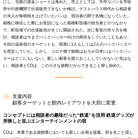
にし、当面の資金ショートは免れた。売上としては、手作りパンを市役
所や行政機関で出張販売できないか検討。ゲストハウス時代から相談者
の夫人が毎朝焼き上げていたパンは、宿泊者の間で名物になっていた。
箱根に移住した際にお世話になった箱根町役場の担当者とのつながり
で、町役場での出張販売がすぐに開始された。次に客室の売り方を検
討。相談者は今までバックパッカー向けの商売をしていたこともあり、
今回の温泉宿のターゲットも、部屋に1人もしくは2人のバックパッカー
を想定していた。しかし、コロナ禍で箱根はおろか日本にはバックパッ
カーはどこにもいない。新しい顧客を掘りおこししていかないと先はな
い。相談者とCOは、この小さな旅館だからできること探し始めた。
支援内容
顧客ターゲットと館内レイアウトを大胆に変更
コンセプトには相談者の趣味だった“鉄道”を活用 鉄道グッズが
所狭しと並ぶエンターテインメントの宿
COは、本業である旅館業においても新しい企画を提案。宿を丸ごと貸し