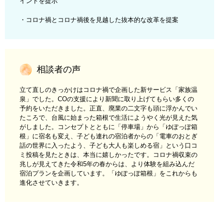
イントを提示
・コロナ禍とコロナ禍後を見越した抜本的な改革を提案
相談者の声
立て直しのきっかけはコロナ禍で企画した新サービス「家族温
泉」でした。COの支援により新聞に取り上げてもらい多くの
予約をいただきました。正直、廃業の二文字も頭に浮かんでい
たころで、台風に始まった箱根で生活にようやく光が見えた気
がしました。コンセプトとともに「停車場」から「ゆぽっぽ箱
根」に宿名も変え、子ども連れの宿泊者からの「電車のおとぎ
話の世界に入ったよう、子ども大人も楽しめる宿」という口コ
ミ投稿を見たときは、本当に嬉しかったです。コロナ禍収束の
兆しが見えてきた令和5年の春からは、より体験を組み込んだ
宿泊プランを企画しています。「ゆぽっぽ箱根」をこれからも
進化させていきます。