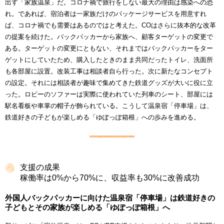
出す「家族温泉」だ。コロナ禍で旅行をしない最大の理由は感染への恐
れ。であれば、宿泊者は一家族だけのパッケージサービスを用意すれ
ば、コロナ禍でも需要はあるのではと考えた。COはさらに抜本的な改革
の提案を続けた。バックパッカーから家族へ、顧客ターゲットの変更で
ある。ターゲットの変更にともない、それまではバックパッカーをター
ゲットにしていたため、購入したときのまま共同だったトイレ、洗面所
も各部屋に設置。改装工事は相談者自ら行った。次に新たなコンセプト
の設定。それには相談者が趣味で集めてきた鉄道グッズが大いに役に立
った。ロビーのソファーは実際に使われていた列車のシート、部屋には
駅名看板や車掌の帽子が飾られている。こうして温泉宿「停車場」は、
鉄道好きの子どもが楽しめる「ゆぽっぽ箱根」への歩みを進める。
支援の成果
稼働率は0%から70%に、収益率も30%に改善成功
外国人バックパッカーに向けた温泉宿「停車場」は鉄道好きの
子どもとその家族が楽しめる「ゆぽっぽ箱根」へ