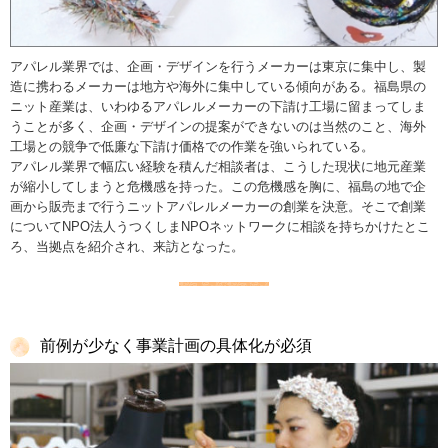
アパレル業界では、企画・デザインを行うメーカーは東京に集中し、製
造に携わるメーカーは地方や海外に集中している傾向がある。福島県の
ニット産業は、いわゆるアパレルメーカーの下請け工場に留まってしま
うことが多く、企画・デザインの提案ができないのは当然のこと、海外
工場との競争で低廉な下請け価格での作業を強いられている。
アパレル業界で幅広い経験を積んだ相談者は、こうした現状に地元産業
が縮小してしまうと危機感を持った。この危機感を胸に、福島の地で企
画から販売まで行うニットアパレルメーカーの創業を決意。そこで創業
についてNPO法人うつくしまNPOネットワークに相談を持ちかけたとこ
ろ、当拠点を紹介され、来訪となった。
前例が少なく事業計画の具体化が必須