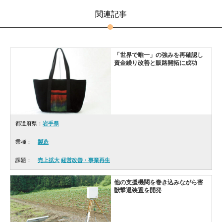
関連記事
「世界で唯一」の強みを再確認し
資金繰り改善と販路開拓に成功
都道府県：
岩手県
業種：
製造
課題：
売上拡大
経営改善・事業再生
他の支援機関を巻き込みながら害
獣撃退装置を開発