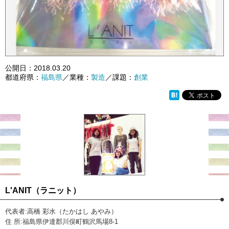
公開日：
2018.03.20
都道府県：
福島県
／業種：
製造
／課題：
創業
L'ANIT（ラニット）
代表者:高橋 彩水（たかはし あやみ）
住 所:福島県伊達郡川俣町鶴沢馬場8-1